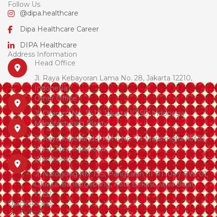
Follow Us
@dipa.healthcare
Dipa Healthcare Career
DIPA Healthcare
Address Information
Head Office
Jl. Raya Kebayoran Lama No. 28, Jakarta 12210,
Indonesia
Other Office
Jl. Citarum No. 15-17 Jakarta 10150, Indonesia
Manufacturing Plant
Jl. Raya Kasokandel KM 5 No. 74 Majalengka 45433,
West Java, Indonesia
Warehouse
Jl. Narogong KM 12.5, Pangkalan III RT. 04 / RW. 01,
Cikiwul, Bantargebang, Kota Bekasi, Jawa Barat,
17152
Quick Access
Home