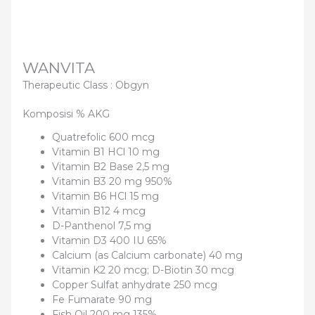
WANVITA
Therapeutic Class :
Obgyn
Komposisi % AKG
Quatrefolic 600 mcg
Vitamin B1 HCl 10 mg
Vitamin B2 Base 2,5 mg
Vitamin B3 20 mg 950%
Vitamin B6 HCl 15 mg
Vitamin B12 4 mcg
D-Panthenol 7,5 mg
Vitamin D3 400 IU 65%
Calcium (as Calcium carbonate) 40 mg
Vitamin K2 20 mcg; D-Biotin 30 mcg
Copper Sulfat anhydrate 250 mcg
Fe Fumarate 90 mg
Fish Oil 200 mg 135%