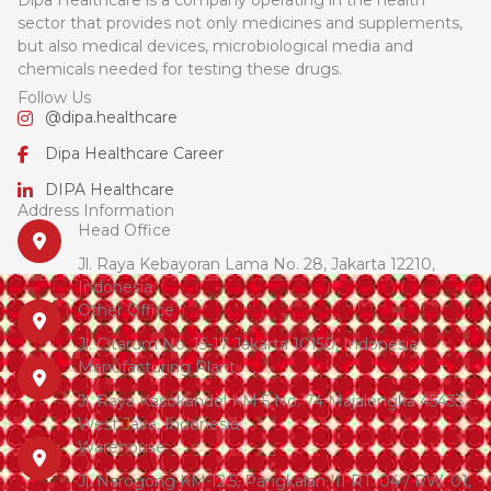
Dipa Healthcare is a company operating in the health
sector that provides not only medicines and supplements,
but also medical devices, microbiological media and
chemicals needed for testing these drugs.
Follow Us
@dipa.healthcare
Dipa Healthcare Career
DIPA Healthcare
Address Information
Head Office
Jl. Raya Kebayoran Lama No. 28, Jakarta 12210,
Indonesia
Other Office
Jl. Citarum No. 15-17 Jakarta 10150, Indonesia
Manufacturing Plant
Jl. Raya Kasokandel KM 5 No. 74 Majalengka 45433,
West Java, Indonesia
Warehouse
Jl. Narogong KM 12.5, Pangkalan III RT. 04 / RW. 01,