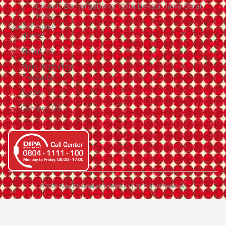
Cikiwul, Bantargebang, Kota Bekasi, Jawa Barat,
17152
Quick Access
Home
About Us
Manufacturing
Products
Career
Contact Us
© 2026 Dipa Pharmalab Intersains | All Rights Reserved