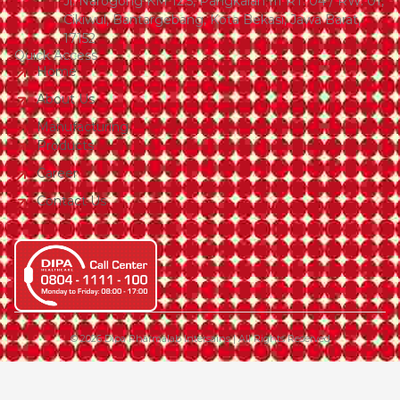
Jl. Narogong KM 12.5, Pangkalan III RT. 04 / RW. 01,
Cikiwul, Bantargebang, Kota Bekasi, Jawa Barat,
17152
Quick Access
Home
About Us
Manufacturing
Products
Career
Contact Us
© 2026 Dipa Pharmalab Intersains | All Rights Reserved