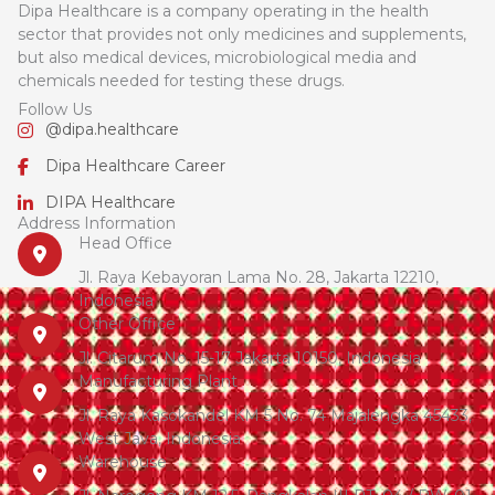
Dipa Healthcare is a company operating in the health
sector that provides not only medicines and supplements,
but also medical devices, microbiological media and
chemicals needed for testing these drugs.
Follow Us
@dipa.healthcare
Dipa Healthcare Career
DIPA Healthcare
Address Information
Head Office
Jl. Raya Kebayoran Lama No. 28, Jakarta 12210,
Indonesia
Other Office
Jl. Citarum No. 15-17 Jakarta 10150, Indonesia
Manufacturing Plant
Jl. Raya Kasokandel KM 5 No. 74 Majalengka 45433,
West Java, Indonesia
Warehouse