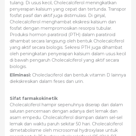
tulang. Di usus kecil, Cholecalciferol meningkatkan
penyerapan kalsium yang cepat dan tertunda. Transpor
fosfat pasif dan aktif juga distimulasi. Di ginjal,
Cholecalciferol menghambat ekskresi kalsium dan
fosfat dengan mempromosikan resorpsi tubular.
Produksi hormon paratiroid (PTH) dalam paratiroid
dihambat secara langsung oleh bentuk Cholecalciferol
yang aktif secara biologis. Sekresi PTH juga dihambat
oleh peningkatan penyerapan kalsium dalam usus kecil
di bawah pengaruh Cholecalciferol yang aktif secara
biologis.
Eliminasi:
Choleclaciferol dan bentuk vitamin D lainnya
diekskresikan dalam feses dan urin.
Sifat farmakokinetik
Cholecalciferol hampir sepenuhnya diserap dari dalam
saluran pencernaan dengan adanya diet lemak dan
asam empedu. Cholecalciferol disimpan dalam sel-sel
lemak dan waktu paruh sekitar 50 hari. Cholecalciferol
dimetabolisme oleh microsomal hydroxylase untuk