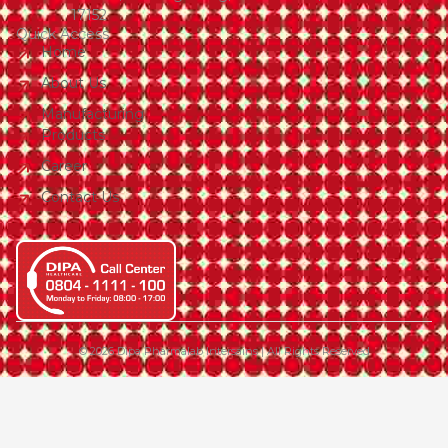
17152
Quick Access
Home
About Us
Manufacturing
Products
Career
Contact Us
© 2026 Dipa Pharmalab Intersains | All Rights Reserved