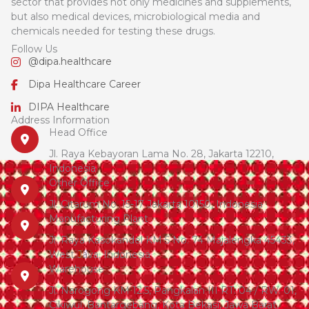
sector that provides not only medicines and supplements,
but also medical devices, microbiological media and
chemicals needed for testing these drugs.
Follow Us
@dipa.healthcare
Dipa Healthcare Career
DIPA Healthcare
Address Information
Head Office
Jl. Raya Kebayoran Lama No. 28, Jakarta 12210,
Indonesia
Other Office
Jl. Citarum No. 15-17 Jakarta 10150, Indonesia
Manufacturing Plant
Jl. Raya Kasokandel KM 5 No. 74 Majalengka 45433,
West Java, Indonesia
Warehouse
Jl. Narogong KM 12.5, Pangkalan III RT. 04 / RW. 01,
Cikiwul, Bantargebang, Kota Bekasi, Jawa Barat,