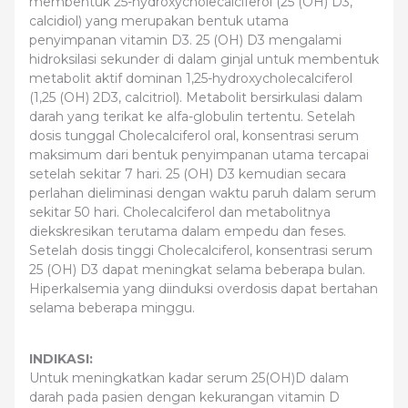
membentuk 25-hydroxycholecalciferol (25 (OH) D3,
calcidiol) yang merupakan bentuk utama
penyimpanan vitamin D3. 25 (OH) D3 mengalami
hidroksilasi sekunder di dalam ginjal untuk membentuk
metabolit aktif dominan 1,25-hydroxycholecalciferol
(1,25 (OH) 2D3, calcitriol). Metabolit bersirkulasi dalam
darah yang terikat ke alfa-globulin tertentu. Setelah
dosis tunggal Cholecalciferol oral, konsentrasi serum
maksimum dari bentuk penyimpanan utama tercapai
setelah sekitar 7 hari. 25 (OH) D3 kemudian secara
perlahan dieliminasi dengan waktu paruh dalam serum
sekitar 50 hari. Cholecalciferol dan metabolitnya
diekskresikan terutama dalam empedu dan feses.
Setelah dosis tinggi Cholecalciferol, konsentrasi serum
25 (OH) D3 dapat meningkat selama beberapa bulan.
Hiperkalsemia yang diinduksi overdosis dapat bertahan
selama beberapa minggu.
INDIKASI:
Untuk meningkatkan kadar serum 25(OH)D dalam
darah pada pasien dengan kekurangan vitamin D