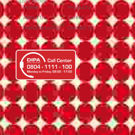
Quick Access
Home
Products
About Us
Career
Manufacturing
Contact Us