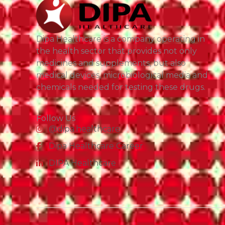
Dipa Healthcare is a company operating in
the health sector that provides not only
medicines and supplements, but also
medical devices, microbiological media and
chemicals needed for testing these drugs.
Follow Us
@dipa.healthcare
Dipa Healthcare Career
DIPA Healthcare