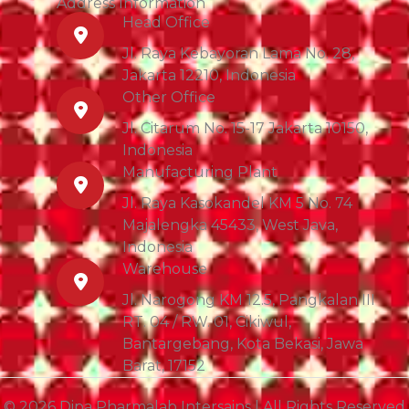
Address Information
Head Office
Jl. Raya Kebayoran Lama No. 28,
Jakarta 12210, Indonesia
Other Office
Jl. Citarum No. 15-17 Jakarta 10150,
Indonesia
Manufacturing Plant
Jl. Raya Kasokandel KM 5 No. 74
Majalengka 45433, West Java,
Indonesia
Warehouse
Jl. Narogong KM 12.5, Pangkalan III
RT. 04 / RW. 01, Cikiwul,
Bantargebang, Kota Bekasi, Jawa
Barat, 17152
© 2026 Dipa Pharmalab Intersains | All Rights Reserved