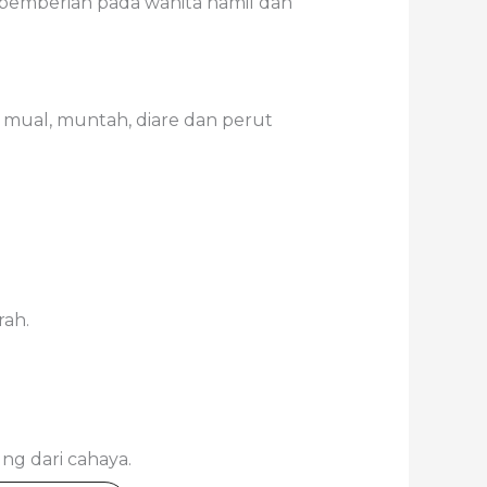
 pemberian pada wanita hamil dan
 mual, muntah, diare dan perut
rah.
ng dari cahaya.