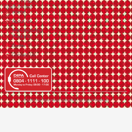
17152
Quick Access
Home
About Us
Manufacturing
Products
Career
Contact Us
© 2026 Dipa Pharmalab Intersains | All Rights Reserved