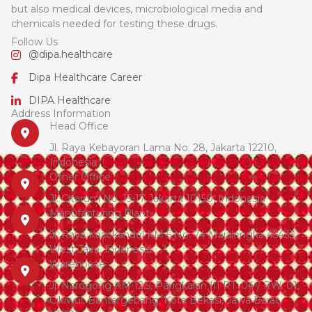
but also medical devices, microbiological media and
chemicals needed for testing these drugs.
Follow Us
@dipa.healthcare
Dipa Healthcare Career
DIPA Healthcare
Address Information
Head Office
Jl. Raya Kebayoran Lama No. 28, Jakarta 12210,
Indonesia
Other Office
Jl. Citarum No. 15-17 Jakarta 10150, Indonesia
Manufacturing Plant
Jl. Raya Kasokandel KM 5 No. 74 Majalengka 45433,
West Java, Indonesia
Warehouse
Jl. Narogong KM 12.5, Pangkalan III RT. 04 / RW. 01,
Cikiwul, Bantargebang, Kota Bekasi, Jawa Barat,