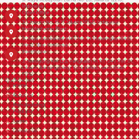
Indonesia
Other Office
Jl. Citarum No. 15-17 Jakarta 10150, Indonesia
Manufacturing Plant
Jl. Raya Kasokandel KM 5 No. 74 Majalengka 45433,
West Java, Indonesia
Warehouse
Jl. Narogong KM 12.5, Pangkalan III RT. 04 / RW. 01,
Cikiwul, Bantargebang, Kota Bekasi, Jawa Barat,
17152
Quick Access
Home
About Us
Manufacturing
Products
Career
Contact Us