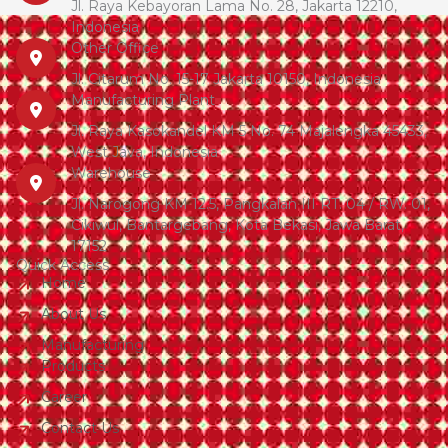
Jl. Raya Kebayoran Lama No. 28, Jakarta 12210,
Indonesia
Other Office
Jl. Citarum No. 15-17 Jakarta 10150, Indonesia
Manufacturing Plant
Jl. Raya Kasokandel KM 5 No. 74 Majalengka 45433,
West Java, Indonesia
Warehouse
Jl. Narogong KM 12.5, Pangkalan III RT. 04 / RW. 01,
Cikiwul, Bantargebang, Kota Bekasi, Jawa Barat,
17152
Quick Access
Home
About Us
Manufacturing
Products
Career
Contact Us