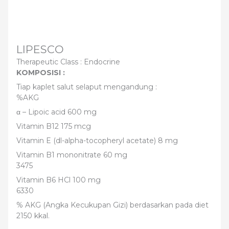
LIPESCO
Therapeutic Class :
Endocrine
KOMPOSISI :
Tiap kaplet salut selaput mengandung :
%AKG
α – Lipoic acid 600 mg
Vitamin B12 175 mcg
Vitamin E (dl-alpha-tocopheryl acetate) 8 mg
Vitamin B1 mononitrate 60 mg
3475
Vitamin B6 HCl 100 mg
6330
% AKG (Angka Kecukupan Gizi) berdasarkan pada diet
2150 kkal.